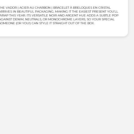
THE VADOR | ACIER AU CHARBON | BRACELET À BRELOQUES EN CRISTAL
ARRIVES IN BEAUTIFUL PACKAGING, MAKING IT THE EASIEST PRESENT YOU’LL
WRAP THIS YEAR. ITS VERSATILE NOIR AND ARGENT HUE ADDS A SUBTLE POP
AGAINST DENIM, NEUTRALS, OR MONOCHROME LAYERS, SO YOUR SPECIAL
SOMEONE (OR YOU!) CAN STYLE IT STRAIGHT OUT OF THE BOX.