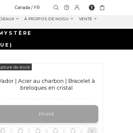
Select Your Region:
Canada / FR
DEAUX
À PROPOS DE NOGU
VENTE
NS CANADA
S DE $99+ CAD
upture de stock
Vador | Acier au charbon | Bracelet à
breloques en cristal
ÉPUISÉ