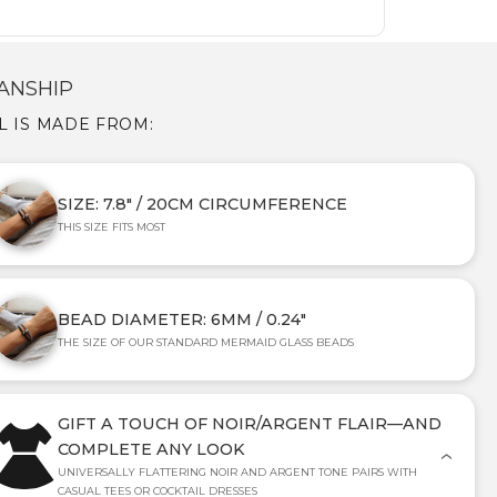
ANSHIP
L IS MADE FROM:
SIZE: 7.8" / 20CM CIRCUMFERENCE
THIS SIZE FITS MOST
BEAD DIAMETER: 6MM / 0.24"
THE SIZE OF OUR STANDARD MERMAID GLASS BEADS
GIFT A TOUCH OF NOIR/ARGENT FLAIR—AND
COMPLETE ANY LOOK
UNIVERSALLY FLATTERING NOIR AND ARGENT TONE PAIRS WITH
CASUAL TEES OR COCKTAIL DRESSES