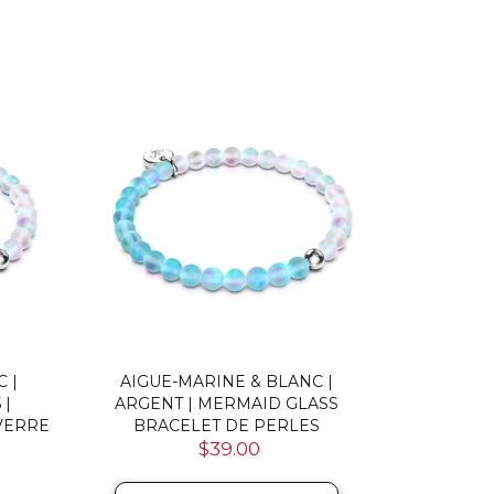
 |
AIGUE-MARINE & BLANC |
AIGUE-
 |
ARGENT | MERMAID GLASS
MERMAID
VERRE
BRACELET DE PERLES
PERL
$39.00