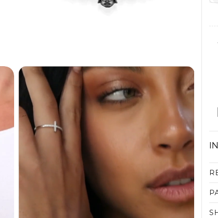
I
R
P
S