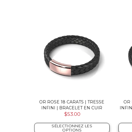
| BRACELET
OR ROSE 18 CARATS | TRESSE
OR 
ORÉ
INFINI | BRACELET EN CUIR
INFIN
$53.00
SÉLECTIONNEZ LES
NIER
OPTIONS