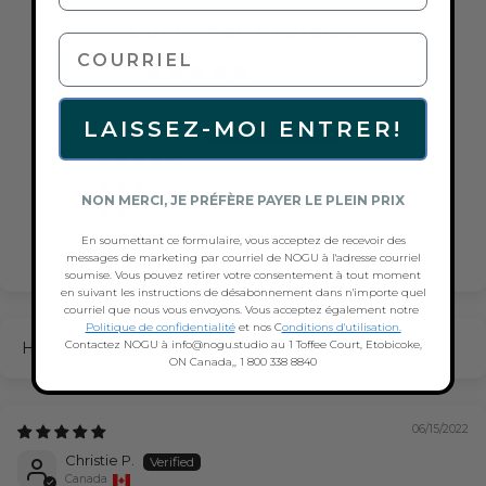
Customer Reviews
courriel
5.00 out of 5
Based on 2 reviews
LAISSEZ-MOI ENTRER!
2
0
0
NON MERCI, JE PRÉFÈRE PAYER LE PLEIN PRIX
0
En soumettant ce formulaire, vous acceptez de recevoir des
0
messages de marketing par courriel de NOGU à l'adresse courriel
soumise. Vous pouvez retirer votre consentement à tout moment
en suivant les instructions de désabonnement dans n'importe quel
courriel que nous vous envoyons. Vous acceptez également notre
Politique de confidentialité
et nos C
onditions d'utilisation.
Contactez NOGU à info@nogu.studio au 1 Toffee Court, Etobicoke,
Sort by
ON Canada,, 1 800 338 8840
06/15/2022
Christie P.
Canada