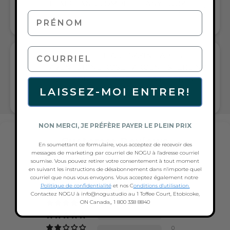
FLAIR—AND COMPLETE ANY LOOK
PRÉNOM
UNIVERSALLY FLATTERING ROSE CLAIR AND ARGENTÉ TONE
PAIRS WITH CASUAL TEES OR COCKTAIL DRESSES
courriel
WHAT PEOPLE ARE SAYING ABOUT THE
AVENTURINE ROSE | ARGENT STERLING
.925 | BOUCLES D'OREILLES PIERRES
LAISSEZ-MOI ENTRER!
PRÉCIEUSES:
JOLIE LUEUR DE PIERRES PRÉCIEUSES ROSES
NON MERCI, JE PRÉFÈRE PAYER LE PLEIN PRIX
Customer Reviews
En soumettant ce formulaire, vous acceptez de recevoir des
messages de marketing par courriel de NOGU à l'adresse courriel
5.00 out of 5
soumise. Vous pouvez retirer votre consentement à tout moment
en suivant les instructions de désabonnement dans n'importe quel
Based on 1 review
courriel que nous vous envoyons. Vous acceptez également notre
Politique de confidentialité
et nos C
onditions d'utilisation.
1
Contactez NOGU à info@nogu.studio au 1 Toffee Court, Etobicoke,
ON Canada,, 1 800 338 8840
0
0
0