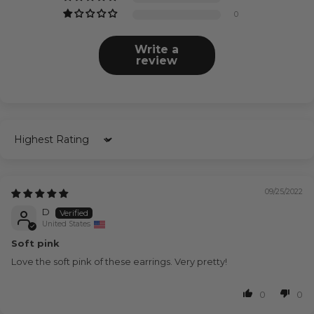
0
Write a
review
Sort by
09/25/2022
D
United States
Soft pink
Love the soft pink of these earrings. Very pretty!
0
0