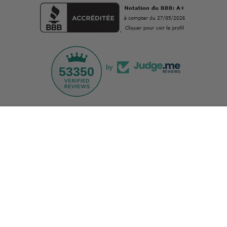
by
53350
Droit d'auteur © 2026,
NOGU.studio
.