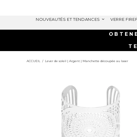
NOUVEAUTÉS ET TENDANCES
VERRE FIRE
IT BRACELET CADEAU MYSTÈRE
 DES COMMANDES
5+ CAD ( $78 CAD VALUE)
ACCUEIL
Lever de soleil | Argent | Manchette découpée au laser