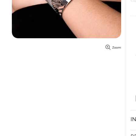
Zoom
I