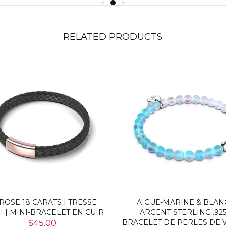
RELATED PRODUCTS
NEWSLETTER SUBSCRIPT
Sign up for NOGU updates to rec
specials.
Enter Your Email Address
FOLLOW US
ROSE 18 CARATS | TRESSE
AIGUE-MARINE & BLANC
I | MINI-BRACELET EN CUIR
ARGENT STERLING .925
$45.00
BRACELET DE PERLES DE 