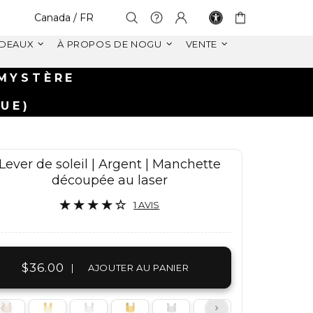
Select Your Region:
Canada / FR
DEAUX
À PROPOS DE NOGU
VENTE
LIVRAISON 
SUR LES COMMA
Lever de soleil | Argent | Manchette
découpée au laser
1 AVIS
$36.00
|
AJOUTER AU PANIER