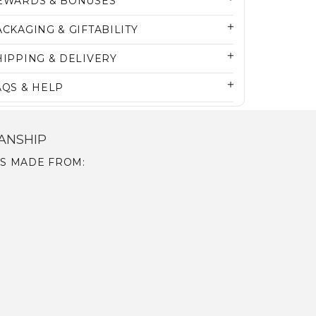
EWARDS & BONUSES
ACKAGING & GIFTABILITY
HIPPING & DELIVERY
AQS & HELP
ANSHIP
IS MADE FROM: