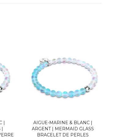
ION
eive information about new arrivals, future events and
 |
AIGUE-MARINE & BLANC |
AIGUE-
 |
ARGENT | MERMAID GLASS
MERMAID
VERRE
BRACELET DE PERLES
PERL