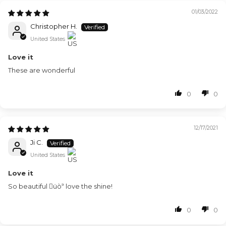
01/03/2022
Christopher H.
United States
Love it
These are wonderful
0
0
12/17/2021
Ji C.
United States
Love it
So beautiful üòª love the shine!
0
0