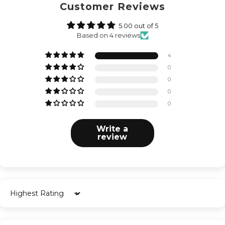
Customer Reviews
5.00 out of 5
Based on 4 reviews
4
0
0
0
0
Write a
review
Sort by