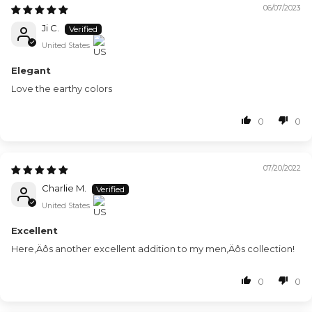
06/07/2023
Ji C.
United States
Elegant
Love the earthy colors
0
0
07/20/2022
Charlie M.
United States
Excellent
Here‚Äôs another excellent addition to my men‚Äôs collection!
0
0