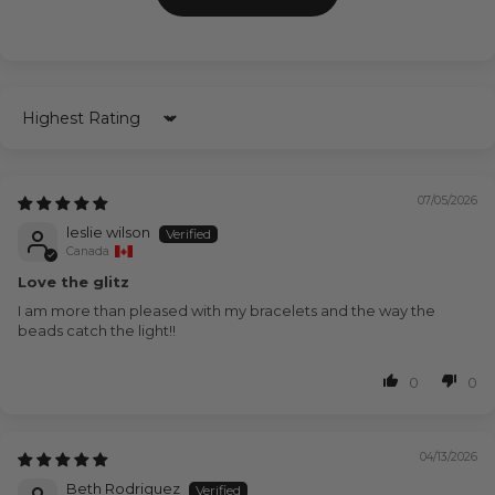
Sort by
07/05/2026
leslie wilson
Canada
Love the glitz
I am more than pleased with my bracelets and the way the
beads catch the light!!
0
0
04/13/2026
Beth Rodriguez