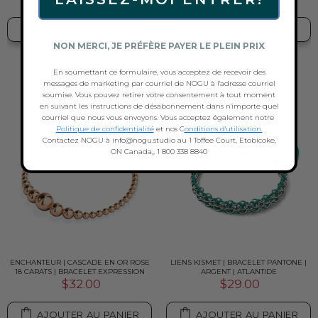
AJOUTER AU PANIER
AJOUTER AU PANIER
NON MERCI, JE PRÉFÈRE PAYER LE PLEIN PRIX
En soumettant ce formulaire, vous acceptez de recevoir des
messages de marketing par courriel de NOGU à l'adresse courriel
soumise. Vous pouvez retirer votre consentement à tout moment
en suivant les instructions de désabonnement dans n'importe quel
courriel que nous vous envoyons. Vous acceptez également notre
Politique de confidentialité
et nos C
onditions d'utilisation.
Contactez NOGU à info@nogu.studio au 1 Toffee Court, Etobicoke,
ON Canada,, 1 800 338 8840
ENCHANTEUR | CASCADE EN OR ROSE
LIENS KISMET | BRACELET PANTONE |
18 CARATS | BRACELET EXPRESSION
ARGENT | ATLANTIDE
$32.00
$29.00
AJOUTER AU PANIER
AJOUTER AU PANIER