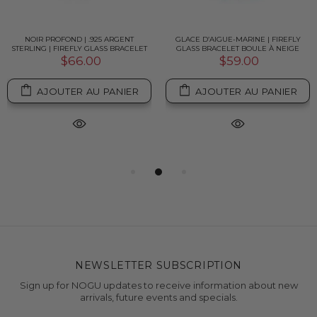
NOIR PROFOND | .925 ARGENT
GLACE D’AIGUE-MARINE | FIREFLY
STERLING | FIREFLY GLASS BRACELET
GLASS BRACELET BOULE À NEIGE
$66.00
$59.00
AJOUTER AU PANIER
AJOUTER AU PANIER
NEWSLETTER SUBSCRIPTION
Sign up for NOGU updates to receive information about new
arrivals, future events and specials.