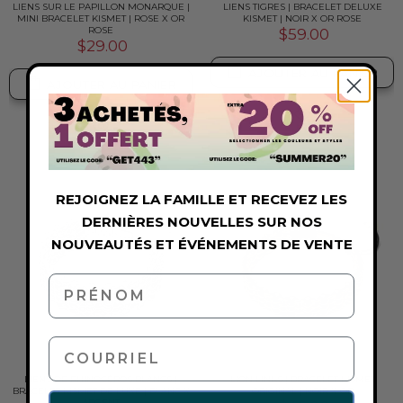
LIENS SUR LE PAPILLON MONARQUE |
LIENS TIGRES | BRACELET DELUXE
MINI BRACELET KISMET | ROSE X OR
KISMET | NOIR X OR ROSE
ROSE
$59.00
$29.00
AJOUTER AU PANIER
AJOUTER AU PANIER
REJOIGNEZ LA FAMILLE ET RECEVEZ LES
DERNIÈRES NOUVELLES SUR NOS
NOUVEAUTÉS ET ÉVÉNEMENTS DE VENTE
PRÉNOM
courriel
LIENS DE RHINOCÉROS BLANCS |
LION LINKS | BRACELET KISMET
BRACELET KISMET DE LUXE | BLANC X
ORIGINAL | NOIR X OR
ARGENT