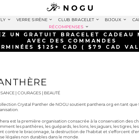
FLY
VERRE SIRÈNE
CLUB BRACELET
BIJOUX
CA
RÉCOMPENSES
EZ UN GRATUIT BRACELET CADEAU
AVEC DES COMMANDES
ERMINÉES $125+ CAD ( $79 CAD VA
ANTHÈRE
SSANCE | COURAGES | BEAUTÉ
ollection Crystal Panther de NOGU soutient panthera.org en tant que f
ganisation.
hera est la première organisation consacrée à la conservation des 
mment les panthères, les guépards, les lions, les jaguars, les tigres, les
ent contre le braconnage, la destruction de l'habitat et s'efforcent d
se légales non durables dans le monde.