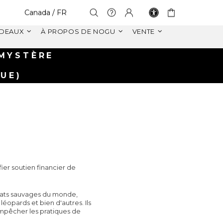
Select Your Region:
Canada / FR
DEAUX
À PROPOS DE NOGU
VENTE
 MYSTÈRE
LUE)
ier soutien financier de
chats sauvages du monde,
 léopards et bien d'autres. Ils
'empêcher les pratiques de