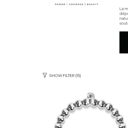
La m
dépe
natu
sout
SHOW FILTER
(15)