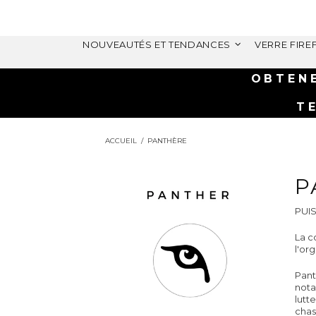
NOUVEAUTÉS ET TENDANCES
VERRE FIRE
OBTEN
T
ACCUEIL
PANTHÈRE
P
PUI
La c
l'or
Pant
nota
lutt
chas