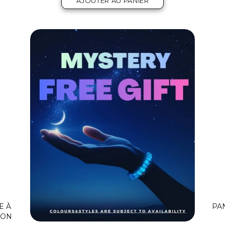
AJOUTER AU PANIER
E À
PAN
CON